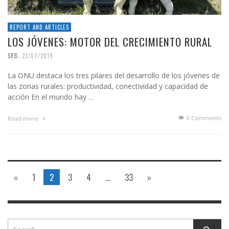
REPORT AND ARTICLES
LOS JÓVENES: MOTOR DEL CRECIMIENTO RURAL
,
SRB
22/07/2019
La ONU destaca los tres pilares del desarrollo de los jóvenes de
las zonas rurales: productividad, conectividad y capacidad de
acción En el mundo hay …
0 Comments
Read more
«
1
2
3
4
…
33
»