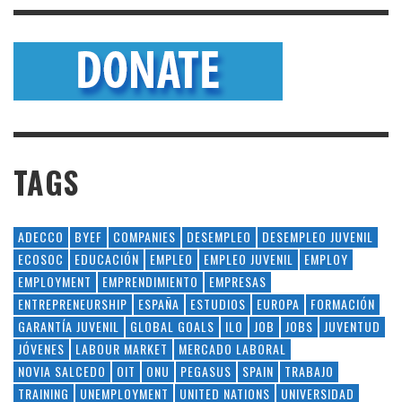
TAGS
ADECCO
BYEF
COMPANIES
DESEMPLEO
DESEMPLEO JUVENIL
ECOSOC
EDUCACIÓN
EMPLEO
EMPLEO JUVENIL
EMPLOY
EMPLOYMENT
EMPRENDIMIENTO
EMPRESAS
ENTREPRENEURSHIP
ESPAÑA
ESTUDIOS
EUROPA
FORMACIÓN
GARANTÍA JUVENIL
GLOBAL GOALS
ILO
JOB
JOBS
JUVENTUD
JÓVENES
LABOUR MARKET
MERCADO LABORAL
NOVIA SALCEDO
OIT
ONU
PEGASUS
SPAIN
TRABAJO
TRAINING
UNEMPLOYMENT
UNITED NATIONS
UNIVERSIDAD